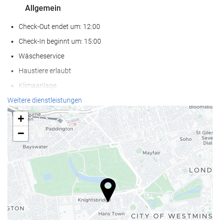
Allgemein
Check-Out endet um: 12:00
Check-In beginnt um: 15:00
Wäscheservice
Haustiere erlaubt
Klimaanlage
Heizung
Weitere dienstleistungen
Fahrstuhl
+
Nichtraucherunterkunft (Alle öffentlichen und privaten Bereiche
−
sind Nichtraucherzonen)
Haustiere nicht erlaubt
Empfangsdienste
24-Stunden-Rezeption
Gepäckaufbewahrung