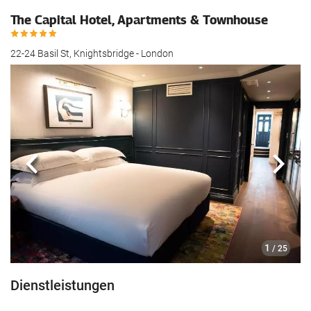
The Capital Hotel, Apartments & Townhouse
22-24 Basil St, Knightsbridge - London
Zurück
Näch
1
/ 25
Dienstleistungen