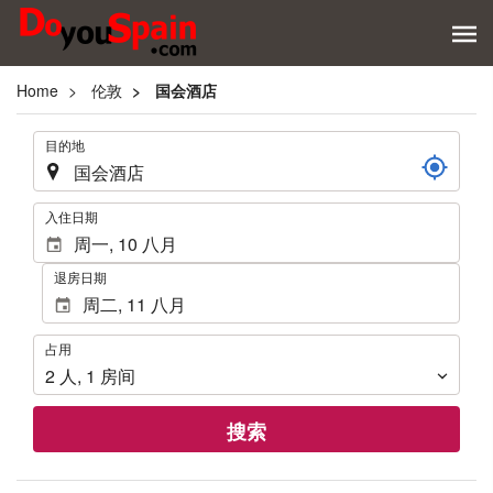
Home
伦敦
国会酒店
.
目的地
.
入住日期
退房日期
占
占用
用
2
人
,
1
房间
搜索