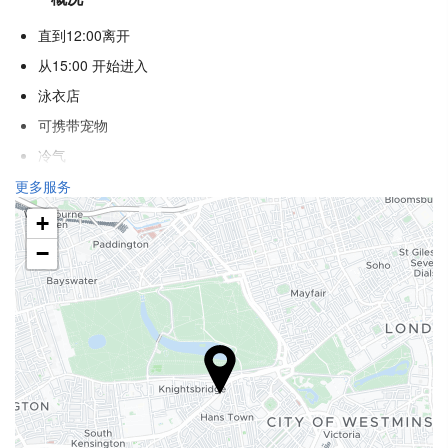
直到12:00离开
从15:00 开始进入
泳衣店
可携带宠物
冷气
暖气
更多服务
电梯
+
酒店各处禁烟
−
不允许宠物
接待服务
24小时前台
行李寄存
安全