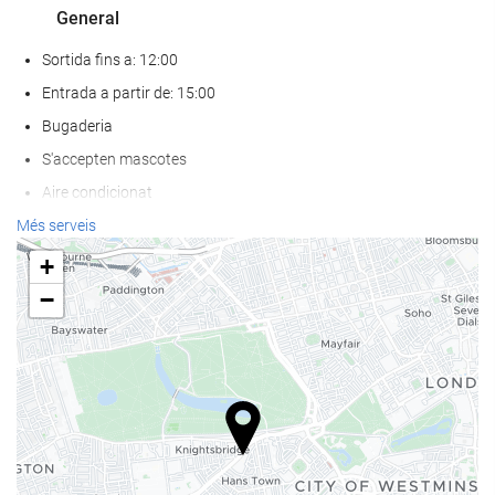
General
Sortida fins a: 12:00
Entrada a partir de: 15:00
Bugaderia
S'accepten mascotes
Aire condicionat
Calefacció
Més serveis
Ascensor
+
Prohibit fumar a tot l'establiment
−
No admet mascotes
Serveis de recepci?
Recepció 24 hores
Guardaequipatges
Caixa forta