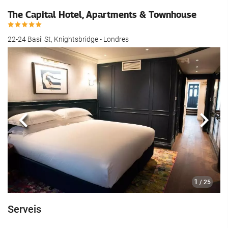
The Capital Hotel, Apartments & Townhouse
22-24 Basil St, Knightsbridge - Londres
Anterior
Segü
1
/ 25
Serveis