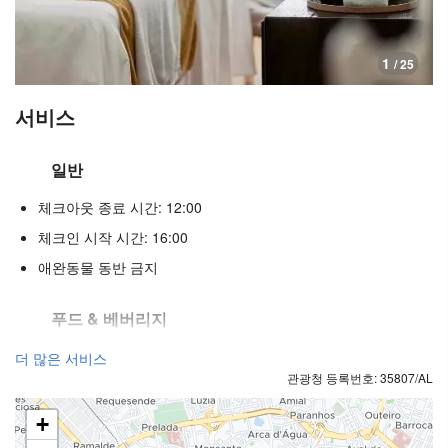
1
/ 25
서비스
일반
체크아웃 종료 시간: 12:00
체크인 시작 시간: 16:00
애완동물 동반 금지
푸드 & 베버리지
일품요리 레스토랑
더 많은 서비스
관광청 등록번호: 35807/AL
바
구내 커피숍
+