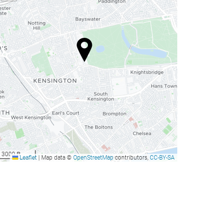
3000 ft
Leaflet
|
Map data ©
OpenStreetMap
contributors,
CC-BY-SA