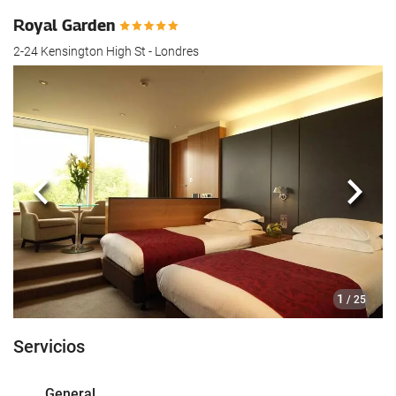
hotel.
Royal Garden
2-24 Kensington High St - Londres
Anterior
Sigui
1
/ 25
Servicios
General