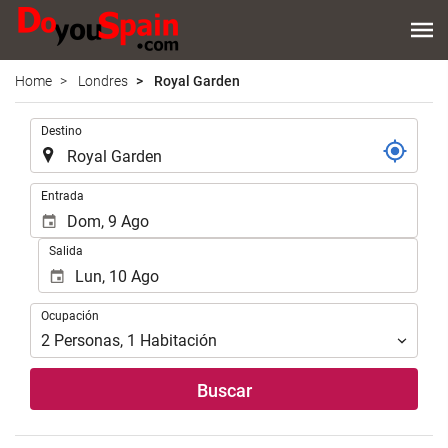
Home
Londres
Royal Garden
Introduzca
Destino
el
lugar
de
Introduzca
Entrada
destino
las
en
fechas
Salida
el
de
que
inicio
realizar
y
Ocupación
la
Ocupación
fin
búsqueda
para
2
Personas
,
1
Habitación
de
realizar
su
la
Buscar
alojamiento..
búsqueda
de
su