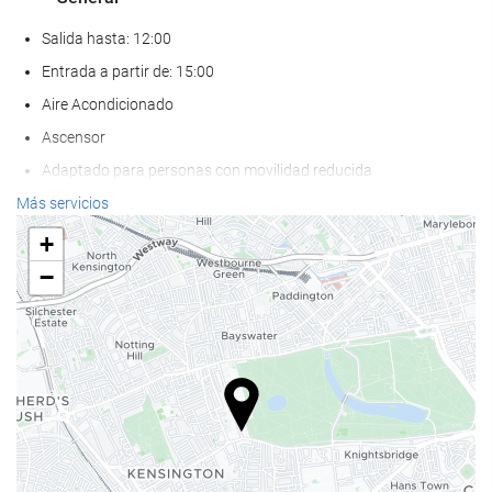
Salida hasta: 12:00
Entrada a partir de: 15:00
Aire Acondicionado
Ascensor
Adaptado para personas con movilidad reducida
Habitaciones No fumadores
Más servicios
No admite mascotas
+
−
Bienestar
Spa
Sauna
Servicio de masaje
Servicio de peluquería
Gimnasio