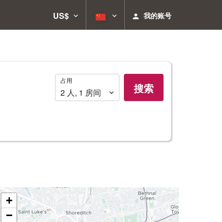
US$
我的账号
占
占用
搜索
用
2
人
,
1
房间
+
−