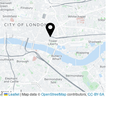
3000 ft
Leaflet
|
Map data ©
OpenStreetMap
contributors,
CC-BY-SA