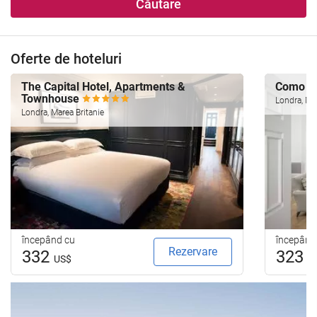
Căutare
Oferte de hoteluri
The Capital Hotel, Apartments &
Como Me
Townhouse
Londra, Mar
Londra, Marea Britanie
începând cu
începând
Rezervare
332
323
US$
U