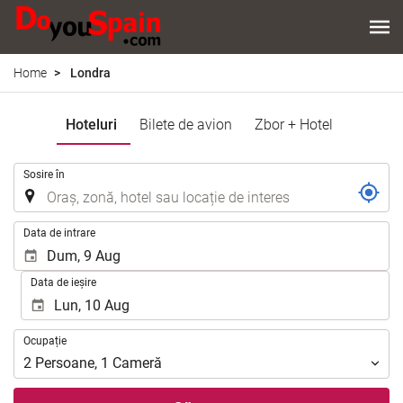
Home
Londra
Hoteluri
Bilete de avion
Zbor + Hotel
.
Sosire în
.
Data de intrare
Data de ieșire
Ocupație
Ocupație
2
Persoane
,
1
Cameră