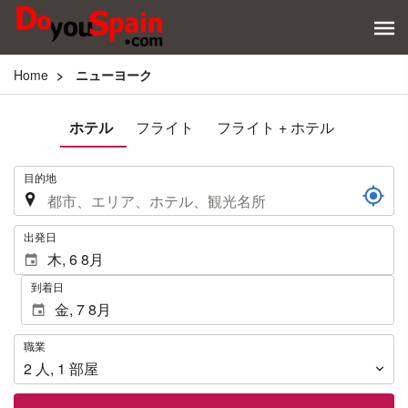
Home
ニューヨーク
ホテル
フライト
フライト + ホテル
.
目的地
.
出発日
到着日
職
職業
業
2
人
,
1
部屋