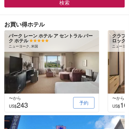
検索
お買い得ホテル
パーク レーン ホテル ア セントラル パー
クラブ 
ク ホテル
ロック
ニューヨーク, 米国
ニューヨー
〜から
〜から
予約
243
16
US$
US$