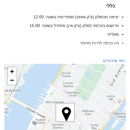
כללי
יציאה מהמלון (צ'ק-אאוט) מסתיימת בשעה: 12:00
הרישום בכניסה למלון (צ'ק-אין) מתחיל בשעה: 15:00
מעלית
אין כניסה לחיות מחמד
מזון ומשקאות
יותר שירותים
מסעדת א־לה־קארט
+
בר
−
בית קפה באתר
שירותי קבלה
דלפק קבלה 24 שעות ביממה
אחסון מטען