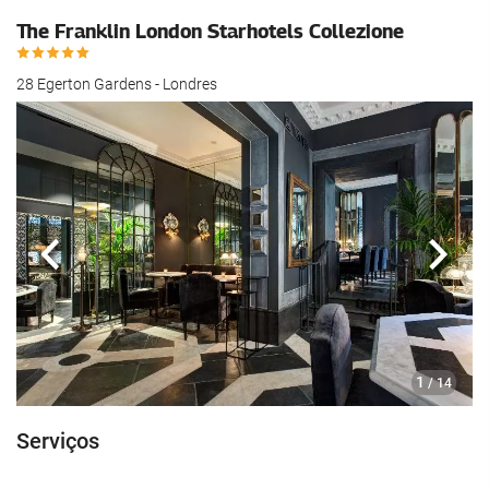
The Franklin London Starhotels Collezione
28 Egerton Gardens - Londres
Anterior
Segui
1
/ 14
Serviços