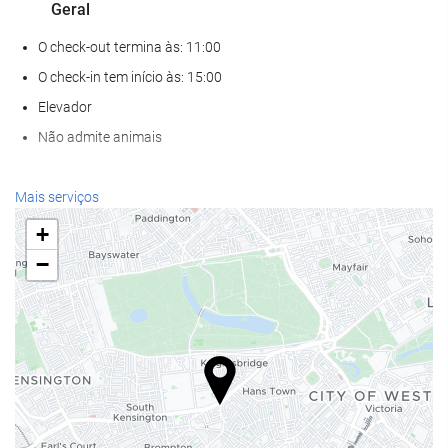
Geral
O check-out termina às: 11:00
O check-in tem início às: 15:00
Elevador
Não admite animais
Alimentação e bebidas
Mais serviços
Restaurante à la carte
+
Bar
−
Café no local
Bem-estar
Spa
Banho turco / Sauna a vapor
Academia